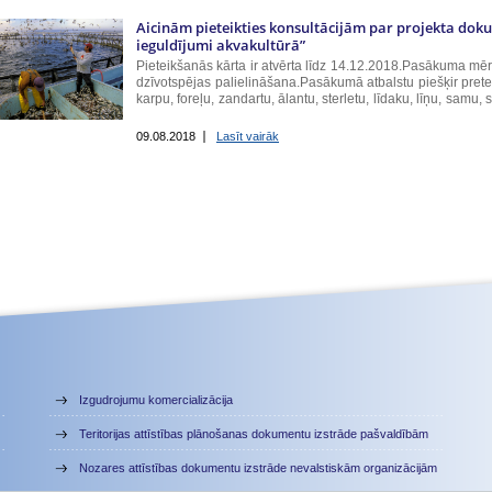
Aicinām pieteikties konsultācijām par projekta dok
ieguldījumi akvakultūrā”
Pieteikšanās kārta ir atvērta līdz 14.12.2018.Pasākuma mē
dzīvotspējas palielināšana.Pasākumā atbalstu piešķir pretend
karpu, foreļu, zandartu, ālantu, sterletu, līdaku, līņu, samu,
intensitāte ir...
09.08.2018
Lasīt vairāk
Izgudrojumu komercializācija
Teritorijas attīstības plānošanas dokumentu izstrāde pašvaldībām
Nozares attīstības dokumentu izstrāde nevalstiskām organizācijām