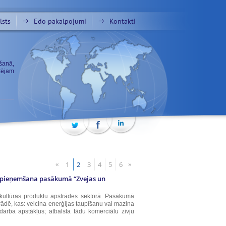
lsts
Edo pakalpojumi
Kontakti
šanā,
tējam
«
»
1
2
3
4
5
6
tu pieņemšana pasākumā “Zvejas un
kultūras produktu apstrādes sektorā. Pasākumā
rādē, kas: veicina enerģijas taupīšanu vai mazina
darba apstākļus; atbalsta tādu komerciālu zivju