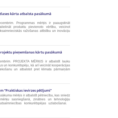
atlases kārta atbalsta pasākumā
ecembrim. Programmas mērķis ir paaugstināt
lielināt produktu pievienoto vērtību, veicinot
uksaimnieciskās ražošanas attīstību un inovāciju
a projektu pieņemšanas kārtu pasākumā
cembrim. PROJEKTA MĒRĶIS ir atbalstīt lauku
us un konkurētspēju, kā arī veicināt kooperācijas
niekošanu un atbalstot pret klimata pārmaiņām
m “Praktiskas ievirzes pētījumi”
sākuma mērķis ir atbalstīt pētniecību, kas sniedz
as mērķu sasniegšanā, zinātnes un tehnoloģiju
tautsaimniecības konkurētspējas uzlabošanai.