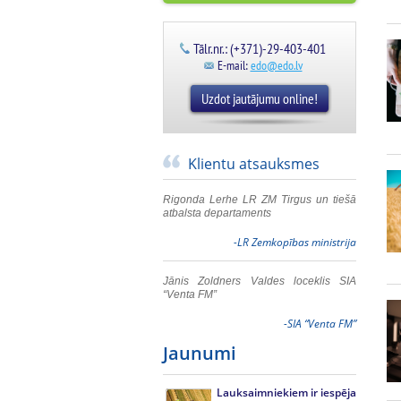
Tālr.nr.: (+371)-29-403-401
E-mail:
edo@edo.lv
Uzdot jautājumu online!
Klientu atsauksmes
Rigonda Lerhe LR ZM Tirgus un tiešā
atbalsta departaments
-LR Zemkopības ministrija
Jānis Zoldners Valdes loceklis SIA
“Venta FM”
-SIA “Venta FM”
Jaunumi
Lauksaimniekiem ir iespēja