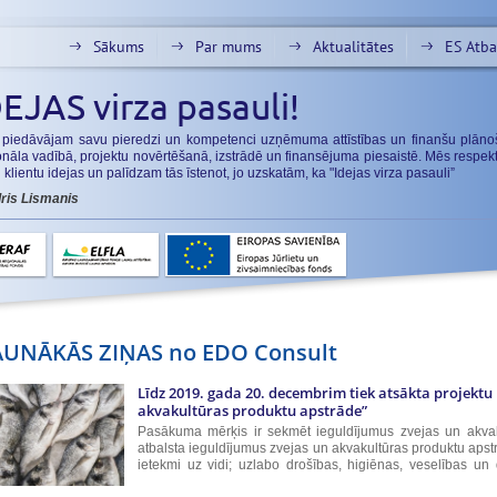
Sākums
Par mums
Aktualitātes
ES Atba
EJAS virza pasauli!
 piedāvājam savu pieredzi un kompetenci uzņēmuma attīstības un finanšu plāno
nāla vadībā, projektu novērtēšanā, izstrādē un finansējuma piesaistē. Mēs respek
klientu idejas un palīdzam tās īstenot, jo uzskatām, ka "Idejas virza pasauli”
dris Lismanis
AUNĀKĀS ZIŅAS no EDO Consult
Līdz 2019. gada 20. decembrim tiek atsākta projek
akvakultūras produktu apstrāde”
Pasākuma mērķis ir sekmēt ieguldījumus zvejas un akva
atbalsta ieguldījumus zvejas un akvakultūras produktu apst
ietekmi uz vidi; uzlabo drošības, higiēnas, veselības un 
nozvejas apstrādi, kuras nevar...