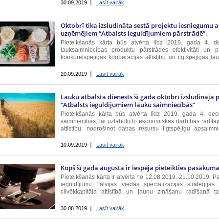
30.09.2019
Lasīt vairāk
Oktobrī tika izsludināta sestā projektu iesniegumu 
uzņēmējiem “Atbalsts ieguldījumiem pārstrādē”.
Pieteikšanās kārta būs atvērta līdz 2019. gada 4. d
lauksaimniecības produktu pārstrādes efektivitāti un pa
konkurētspējīgas kooperācijas attīstību un ilgtspējīgas la
ieviešanu uzņēmumos. Komersantu atbalstam...
20.09.2019
Lasīt vairāk
Lauku atbalsta dienests šī gada oktobrī izsludināj
“Atbalsts ieguldījumiem lauku saimniecībās”
Pieteikšanās kārta būs atvērta līdz 2019. gada 4. de
saimniecības, lai uzlabotu to ekonomiskās darbības rādītāj
attīstību, nodrošinot dabas resursu ilgtspējīgu apsaim
noturīgu ekonomiku. ATBALSTA LIELUMS līdz...
10.09.2019
Lasīt vairāk
Kopš šī gada augusta ir iespēja pieteikties pasākuma
Pieteikšanās kārta ir atvērta no 12.08.2019.-21.10.2019. Pa
ieguldījumu Latvijas viedās specializācijas stratēģij
cilvēkkapitāla attīstībā un jaunu zināšanu radīšanā 
Atbalstāmo projektu jomas: Zināšanu...
30.08.2019
Lasīt vairāk