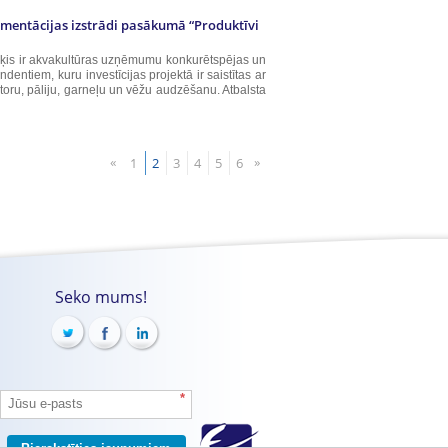
umentācijas izstrādi pasākumā “Produktīvi
rķis ir akvakultūras uzņēmumu konkurētspējas un
entiem, kuru investīcijas projektā ir saistītas ar
 storu, pāliju, garneļu un vēžu audzēšanu. Atbalsta
«
»
1
2
3
4
5
6
Seko mums!
*