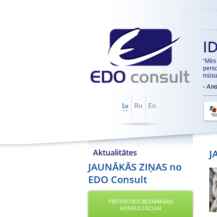
ID
“Mēs
perso
mūsu 
- An
Lv
Ru
En
Aktualitātes
J
JAUNĀKĀS ZIŅAS no
EDO Consult
PIETEIKTIES BEZMAKSAS
KONSULTĀCIJAI