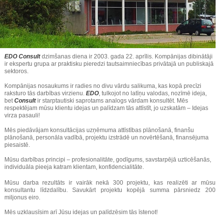
EDO Consult
dzimšanas diena ir 2003. gada 22. aprīlis. Kompānijas dibinātāji
ir ekspertu grupa ar praktisku pieredzi tautsaimniecības privātajā un publiskajā
sektoros.
Kompānijas nosaukums ir radies no divu vārdu salikuma, kas kopā precīzi
raksturo tās darbības virzienu.
EDO
, tulkojot no latīņu valodas, nozīmē ideja,
bet
Consult
ir starptautiski saprotams analogs vārdam konsultēt. Mēs
respektējam mūsu klientu idejas un palīdzam tās attīstīt, jo uzskatām – Idejas
virza pasauli!
Mēs piedāvājam konsultācijas uzņēmuma attīstības plānošanā, finanšu
plānošanā, personāla vadībā, projektu izstrādē un novērtēšanā, finansējuma
piesaistē.
Mūsu darbības principi – profesionalitāte, godīgums, savstarpējā uzticēšanās,
individuāla pieeja katram klientam, konfidencialitāte.
Mūsu darba rezultāts ir vairāk nekā 300 projektu, kas realizēti ar mūsu
konsultantu līdzdalību. Savukārt projektu kopējā summa pārsniedz 200
miljonus eiro.
Mēs uzklausīsim arī Jūsu idejas un palīdzēsim tās īstenot!