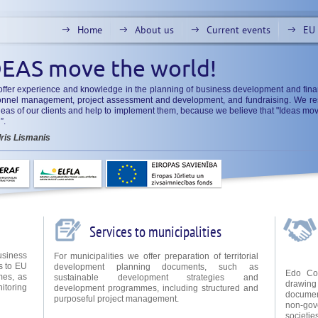
Home
About us
Current events
EU 
DEAS move the world!
ffer experience and knowledge in the planning of business development and fina
onnel management, project assessment and development, and fundraising. We re
deas of our clients and help to implement them, because we believe that "Ideas mo
”.
dris Lismanis
Services to municipalities
usiness
For municipalities we offer preparation of territorial
ss to EU
development planning documents, such as
Edo Con
mes, as
sustainable development strategies and
drawin
toring
development programmes, including structured and
document
purposeful project management.
non-gov
societie