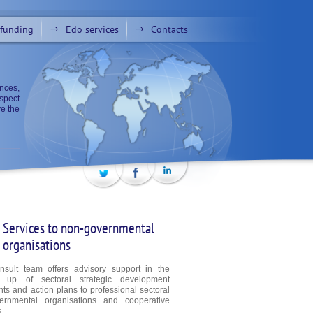
funding
Edo services
Contacts
nces,
spect
ve the
Services to non-governmental
organisations
sult team offers advisory support in the
g up of sectoral strategic development
s and action plans to professional sectoral
ernmental organisations and cooperative
s.