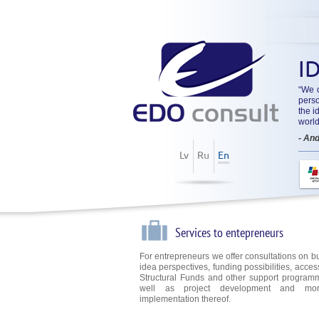
I
“We o
pers
the i
world
- An
Lv
Ru
En
Services to entepreneurs
For entrepreneurs we offer consultations on b
idea perspectives, funding possibilities, acce
Structural Funds and other support program
well as project development and moni
implementation thereof.