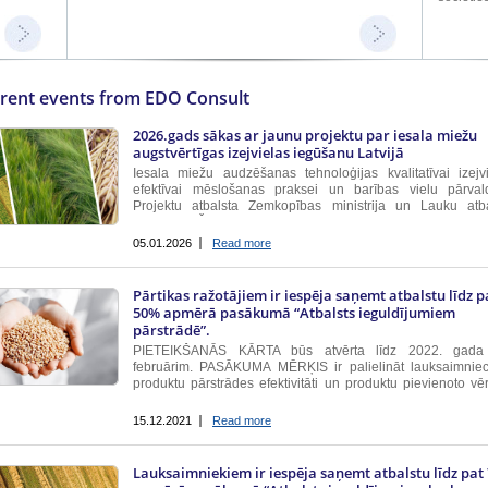
rent events from EDO Consult
2026.gads sākas ar jaunu projektu par iesala miežu
augstvērtīgas izejvielas iegūšanu Latvijā
Iesala miežu audzēšanas tehnoloģijas kvalitatīvai izejvi
efektīvai mēslošanas praksei un barības vielu pārvald
Projektu atbalsta Zemkopības ministrija un Lauku atba
dienests. Šī projekta mērķis ir,izmantojot tradicionāl
tālizpētes lauku novērošanas metodes, attīstīt Latvijas...
05.01.2026
Read more
Pārtikas ražotājiem ir iespēja saņemt atbalstu līdz p
50% apmērā pasākumā “Atbalsts ieguldījumiem
pārstrādē”.
PIETEIKŠANĀS KĀRTA būs atvērta līdz 2022. gada
februārim. PASĀKUMA MĒRĶIS ir palielināt lauksaimniec
produktu pārstrādes efektivitāti un produktu pievienoto vēr
veicinot konkurētspējīgas kooperācijas un ilgtspēj
lauksaimnieciskās ražošanas attīstību un inovāciju ieviešanu
15.12.2021
Read more
Lauksaimniekiem ir iespēja saņemt atbalstu līdz pat