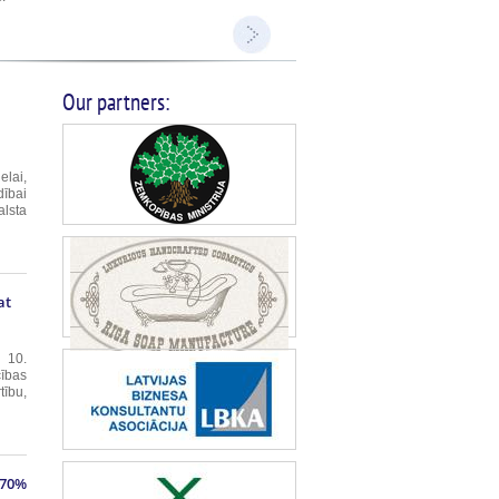
Our partners:
elai,
ībai
lsta
ās un
at
 10.
ības
tību,
īgas
...
 70%